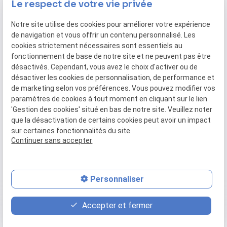
08:00-12:00 / 13:00-16:00
Le respect de votre vie privée
Suivez-nous
Notre site utilise des cookies pour améliorer votre expérience
de navigation et vous offrir un contenu personnalisé. Les
cookies strictement nécessaires sont essentiels au
fonctionnement de base de notre site et ne peuvent pas être
désactivés. Cependant, vous avez le choix d'activer ou de
désactiver les cookies de personnalisation, de performance et
de marketing selon vos préférences. Vous pouvez modifier vos
Accueil
Nos réalisations
Notre société
paramètres de cookies à tout moment en cliquant sur le lien
Actualités
Contact
'Gestion des cookies' situé en bas de notre site. Veuillez noter
que la désactivation de certains cookies peut avoir un impact
sur certaines fonctionnalités du site.
Mentions légales
Politique de confidentialité
Continuer sans accepter
Plan du site
Gestion des cookies
Personnaliser
feed
contact_page
phone
Accepter et fermer
Devis
Contact
02 78 77 14 31