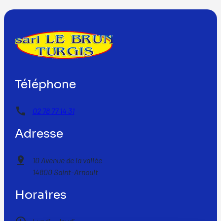
Téléphone
call
02 78 77 14 31
Adresse
pin_drop
10 Avenue de la vallée
14800 Saint-Arnoult
Horaires