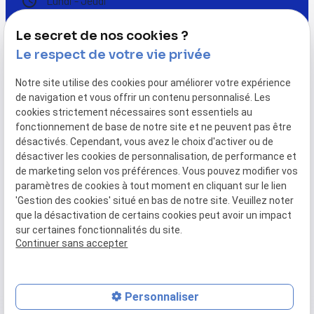
schedule
Lundi - Jeudi
08:00-12:00 / 13:00-17:00
Vendredi
Le secret de nos cookies ?
08:00-12:00 / 13:00-16:00
Le respect de votre vie privée
Suivez-nous
Notre site utilise des cookies pour améliorer votre expérience
de navigation et vous offrir un contenu personnalisé. Les
cookies strictement nécessaires sont essentiels au
fonctionnement de base de notre site et ne peuvent pas être
désactivés. Cependant, vous avez le choix d'activer ou de
désactiver les cookies de personnalisation, de performance et
de marketing selon vos préférences. Vous pouvez modifier vos
Accueil
Nos réalisations
Notre société
paramètres de cookies à tout moment en cliquant sur le lien
Actualités
Contact
'Gestion des cookies' situé en bas de notre site. Veuillez noter
que la désactivation de certains cookies peut avoir un impact
sur certaines fonctionnalités du site.
Mentions légales
Politique de confidentialité
Continuer sans accepter
Plan du site
Gestion des cookies
Personnaliser