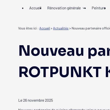
Panneau de gestion des cookies
Accueil
Rénovation générale
Peinture
Vous êtes ici :
Accueil
>
Actualités
> Nouveau partenaire offic
Nouveau part
ROTPUNKT K
Le
26 novembre 2025
Nouveau partenaire de cuisine allemande unique pour v