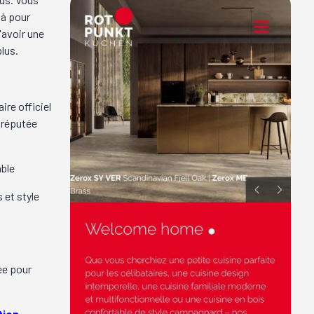
là pour
'avoir une
plus.
ire officiel
 réputée
able
 et style
ée pour
tion
.