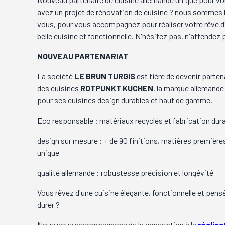
avez un projet de rénovation de cuisine ? nous sommes 
vous, pour vous accompagnez pour réaliser votre rêve d
belle cuisine et fonctionnelle. N'hésitez pas, n'attendez 
NOUVEAU PARTENARIAT
La société
LE BRUN TURGIS
est fière de devenir partena
des cuisines
ROTPUNKT KUCHEN
, la marque allemande
pour ses cuisines design durables et haut de gamme.
Eco responsable : matériaux recyclés et fabrication dur
design sur mesure : + de 90 finitions, matières premières
unique
qualité allemande : robustesse précision et longévité
Vous rêvez d'une cuisine élégante, fonctionnelle et pens
durer ?
Nous vous accompagnons de la conception à la
réalisa