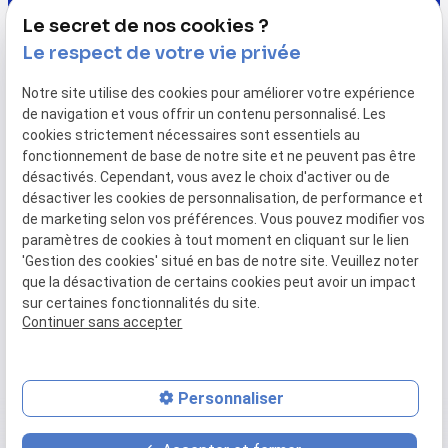
Vendredi
Le secret de nos cookies ?
08:00-12:00 / 13:00-16:00
Le respect de votre vie privée
Suivez-nous
Notre site utilise des cookies pour améliorer votre expérience
de navigation et vous offrir un contenu personnalisé. Les
cookies strictement nécessaires sont essentiels au
fonctionnement de base de notre site et ne peuvent pas être
désactivés. Cependant, vous avez le choix d'activer ou de
désactiver les cookies de personnalisation, de performance et
de marketing selon vos préférences. Vous pouvez modifier vos
Accueil
Nos réalisations
Notre société
paramètres de cookies à tout moment en cliquant sur le lien
Actualités
Contact
'Gestion des cookies' situé en bas de notre site. Veuillez noter
que la désactivation de certains cookies peut avoir un impact
sur certaines fonctionnalités du site.
Mentions légales
Politique de confidentialité
Continuer sans accepter
Plan du site
Gestion des cookies
Personnaliser
feed
contact_page
phone