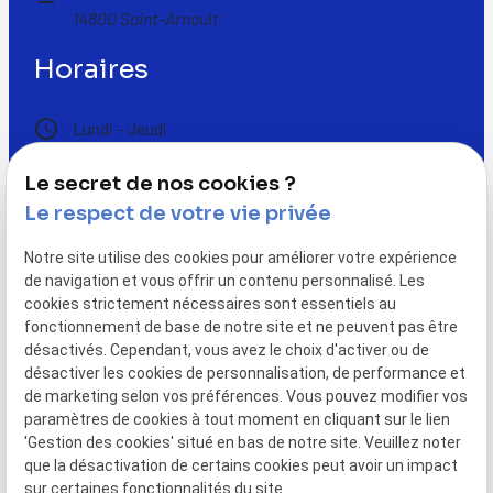
14800 Saint-Arnoult
Horaires
schedule
Lundi - Jeudi
08:00-12:00 / 13:00-17:00
Vendredi
Le secret de nos cookies ?
08:00-12:00 / 13:00-16:00
Le respect de votre vie privée
Suivez-nous
Notre site utilise des cookies pour améliorer votre expérience
de navigation et vous offrir un contenu personnalisé. Les
cookies strictement nécessaires sont essentiels au
fonctionnement de base de notre site et ne peuvent pas être
désactivés. Cependant, vous avez le choix d'activer ou de
désactiver les cookies de personnalisation, de performance et
de marketing selon vos préférences. Vous pouvez modifier vos
Accueil
Nos réalisations
Notre société
paramètres de cookies à tout moment en cliquant sur le lien
Actualités
Contact
'Gestion des cookies' situé en bas de notre site. Veuillez noter
que la désactivation de certains cookies peut avoir un impact
sur certaines fonctionnalités du site.