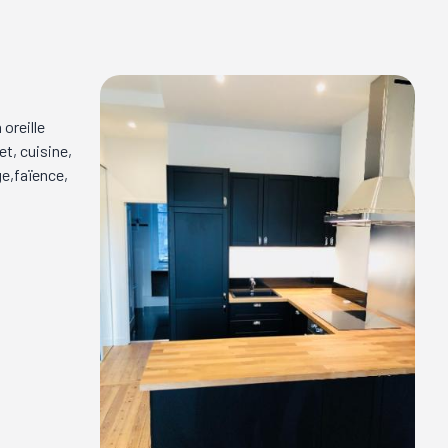
oreille
t, cuisine,
ge,faïence,