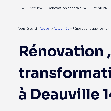
Panneau de gestion des cookies
Accueil
Rénovation générale
Peinture
Vous êtes ici :
Accueil
>
Actualités
> Rénovation , agencement e
Rénovation 
transformati
à Deauville 