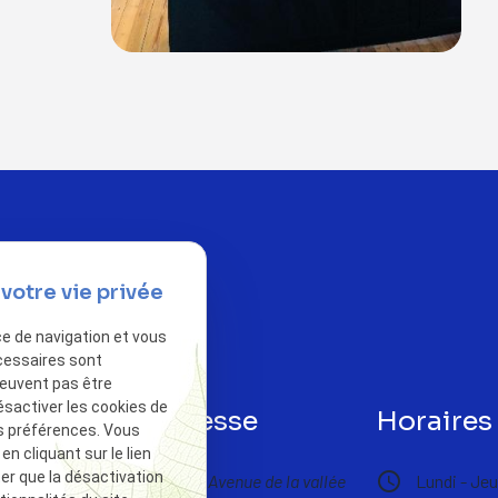
votre vie privée
ce de navigation et vous
cessaires sont
peuvent pas être
ésactiver les cookies de
phone
Adresse
Horaires
s préférences. Vous
 cliquant sur le lien
ter que la désactivation
pin_drop
schedule
 77 14 31
10 Avenue de la vallée
Lundi - Jeu