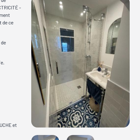
TRICITÉ -
ement
t de ce
 de
ie.
OUCHE et