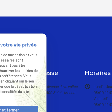
votre vie privée
ce de navigation et vous
cessaires sont
peuvent pas être
ésactiver les cookies de
phone
Adresse
Horaires
s préférences. Vous
 cliquant sur le lien
pin_drop
schedule
 77 14 31
10 Avenue de la vallée
Lundi - Jeu
ter que la désactivation
ionnalités du site.
14800 Saint-Arnoult
08:00-12:0
Vendredi
08:00-12:0
 et fermer