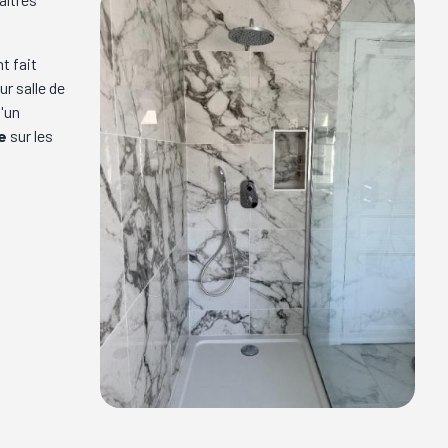
nt fait
ur salle de
d'un
e
sur les