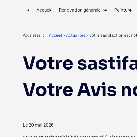
Panneau de gestion des cookies
Accueil
Rénovation générale
Peinture
Vous êtes ici :
Accueil
>
Actualités
> Votre sastifaction est not
Votre sastifa
Votre Avis n
Le
20 mai 2026
Vous avez était satisfait de notre travail ? laisser nous u